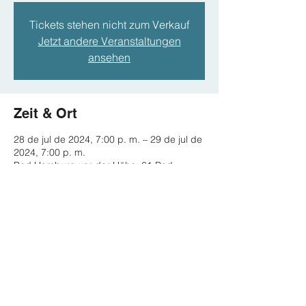
Tickets stehen nicht zum Verkauf
Jetzt andere Veranstaltungen
ansehen
Zeit & Ort
28 de jul de 2024, 7:00 p. m. – 29 de jul de
2024, 7:00 p. m.
Bad Homburg vor der Höhe, 61 Bad
Homburg vor der Höhe, Deutschland
Diese Veranstaltung teilen