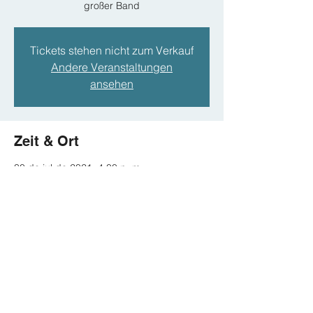
großer Band
Tickets stehen nicht zum Verkauf
Andere Veranstaltungen
ansehen
Zeit & Ort
30 de jul de 2021, 4:00 p. m.
Open Air, Meersburg
Diese Veranstaltung teilen