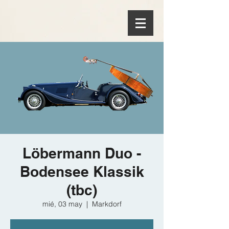
Löbermann Duo -
Bodensee Klassik
(tbc)
mié, 03 may
  |  
Markdorf