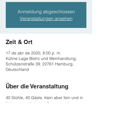
Anmeldung abgeschlossen
Veranstaltungen ansehen
Zeit & Ort
17 de abr de 2020, 8:00 p. m.
Kühne Lage Bistro und Weinhandlung,
Schützenstraße 39, 22761 Hamburg,
Deutschland
Über die Veranstaltung
40 Stühle, 40 Gäste, klein aber fein und in 
"kühner Lage". Kata y Co spielen ihr 
Programm "Bossa und no' was" in 
Hamburgs traditionsreicher Konzertreihe 
für Kenner und Genießer.